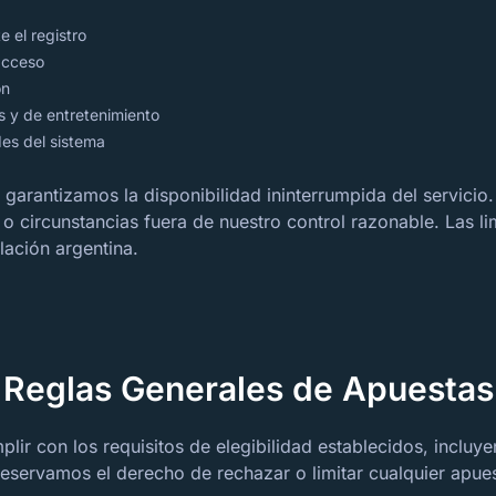
 el registro
acceso
ón
s y de entretenimiento
des del sistema
 garantizamos la disponibilidad ininterrumpida del servici
 o circunstancias fuera de nuestro control razonable. Las l
lación argentina.
Reglas Generales de Apuestas
plir con los requisitos de elegibilidad establecidos, incluy
reservamos el derecho de rechazar o limitar cualquier apues