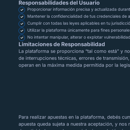
Responsabilidades del Usuario
Proporcionar información precisa y actualizada durante
Mantener la confidencialidad de tus credenciales de 
Cumplir con todas las leyes aplicables en tu jurisdicci
Utilizar la plataforma únicamente para fines personale
No intentar manipular, alterar o explotar vulnerabilida
Limitaciones de Responsabilidad
La plataforma se proporciona “tal como está” y no
de interrupciones técnicas, errores de transmisión,
operan en la máxima medida permitida por la legis
Para realizar apuestas en la plataforma, debés cum
apuesta queda sujeta a nuestra aceptación, y nos 