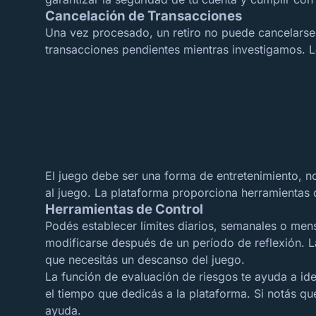
Cancelación de Transacciones
Una vez procesado, un retiro no puede cancelarse
transacciones pendientes mientras investigamos. L
El juego debe ser una forma de entretenimiento, n
al juego. La plataforma proporciona herramientas d
Herramientas de Control
Podés establecer límites diarios, semanales o men
modificarse después de un período de reflexión. 
que necesitás un descanso del juego.
La función de evaluación de riesgos te ayuda a id
el tiempo que dedicás a la plataforma. Si notás q
ayuda.