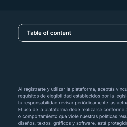
Table of content
Al registrarte y utilizar la plataforma, aceptás v
requisitos de elegibilidad establecidos por la leg
tu responsabilidad revisar periódicamente las actua
El uso de la plataforma debe realizarse conforme 
o comportamiento que viole nuestras políticas resu
diseños, textos, gráficos y software, está protegi