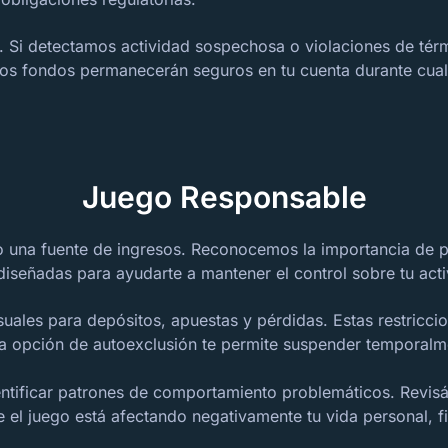
. Si detectamos actividad sospechosa o violaciones de té
os fondos permanecerán seguros en tu cuenta durante cualq
Juego Responsable
o una fuente de ingresos. Reconocemos la importancia de p
iseñadas para ayudarte a mantener el control sobre tu acti
suales para depósitos, apuestas y pérdidas. Estas restricc
La opción de autoexclusión te permite suspender temporalme
entificar patrones de comportamiento problemáticos. Revisá
ue el juego está afectando negativamente tu vida personal,