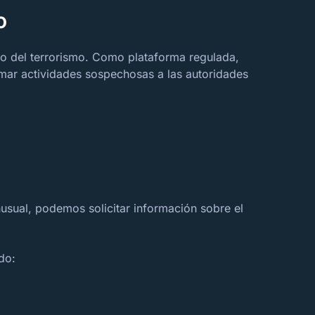
o
nto del terrorismo. Como plataforma regulada,
ormar actividades sospechosas a las autoridades
nusual, podemos solicitar información sobre el
do: