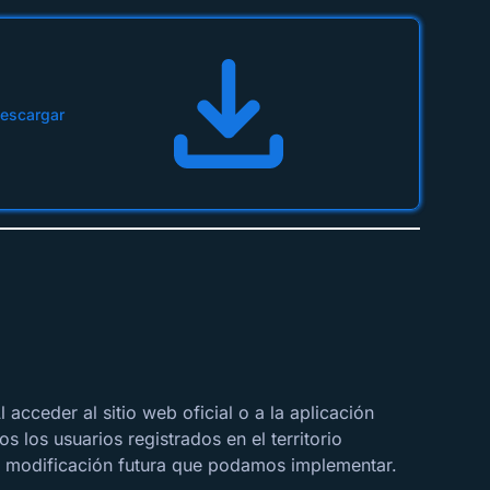
escargar
acceder al sitio web oficial o a la aplicación
 los usuarios registrados en el territorio
er modificación futura que podamos implementar.