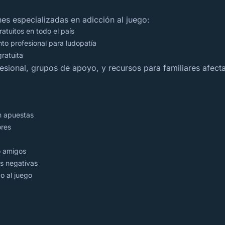
es especializadas en adicción al juego:
atuitos en todo el país
nto profesional para ludopatía
gratuita
esional, grupos de apoyo, y recursos para familiares afec
en apuestas
ores
o amigos
s negativas
o al juego