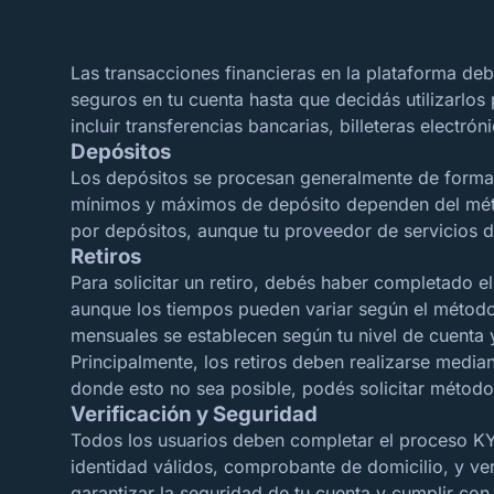
Las transacciones financieras en la plataforma de
seguros en tu cuenta hasta que decidás utilizarlos
incluir transferencias bancarias, billeteras electró
Depósitos
Los depósitos se procesan generalmente de forma 
mínimos y máximos de depósito dependen del méto
por depósitos, aunque tu proveedor de servicios d
Retiros
Para solicitar un retiro, debés haber completado e
aunque los tiempos pueden variar según el método 
mensuales se establecen según tu nivel de cuenta
Principalmente, los retiros deben realizarse medi
donde esto no sea posible, podés solicitar métodos
Verificación y Seguridad
Todos los usuarios deben completar el proceso KY
identidad válidos, comprobante de domicilio, y v
garantizar la seguridad de tu cuenta y cumplir con