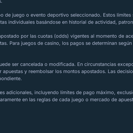
s.
o de juego o evento deportivo seleccionado. Estos límites
as individuales basándose en historial de actividad, patron
apostado por las cuotas (odds) vigentes al momento de ace
stas. Para juegos de casino, los pagos se determinan según 
ede ser cancelada o modificada. En circunstancias excepci
 apuestas y reembolsar los montos apostados. Las decisio
pondiente.
nes adicionales, incluyendo límites de pago máximo, exclusi
claramente en las reglas de cada juego o mercado de apuest