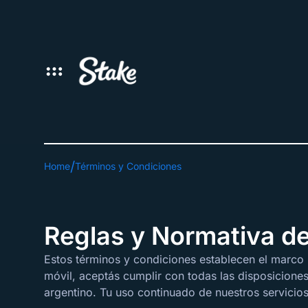
Home
Términos y Condiciones
Reglas y Normativa de
Estos términos y condiciones establecen el marco le
móvil, aceptás cumplir con todas las disposiciones 
argentino. Tu uso continuado de nuestros servicio