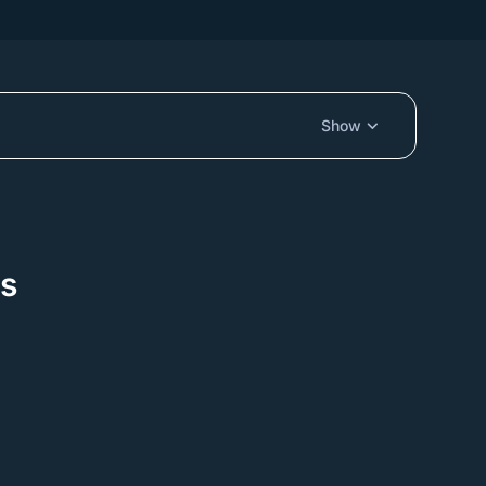
Show
os