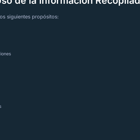
so de la Información Recopila
os siguientes propósitos:
ciones
s