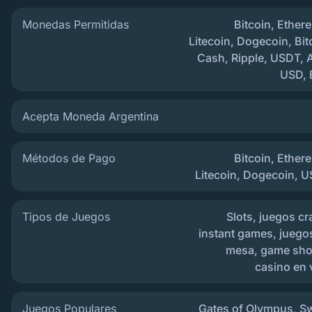
Monedas Permitidas
Bitcoin, Ether
Litecoin, Dogecoin, Bit
Cash, Ripple, USDT, 
USD,
Acepta Moneda Argentina
Métodos de Pago
Bitcoin, Ether
Litecoin, Dogecoin, 
Tipos de Juegos
Slots, juegos cr
instant games, juego
mesa, game sh
casino en 
Juegos Populares
Gates of Olympus, S