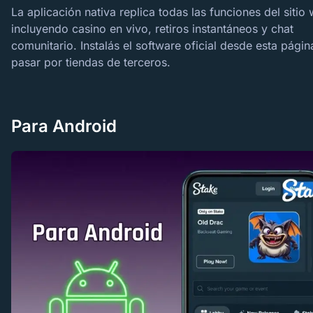
La aplicación nativa replica todas las funciones del sitio
incluyendo casino en vivo, retiros instantáneos y chat
comunitario. Instalás el software oficial desde esta págin
pasar por tiendas de terceros.
Para Android