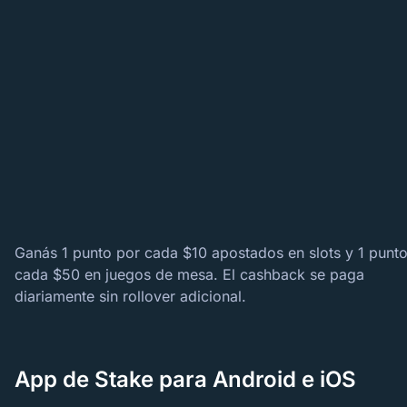
ex
C
Platinum III
1,500,000 puntos
r
3
C
r
Platinum IV
5,000,000 puntos
4
p
Ganás 1 punto por cada $10 apostados en slots y 1 punt
cada $50 en juegos de mesa. El cashback se paga
diariamente sin rollover adicional.
App de Stake para Android e iOS