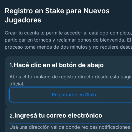
Registro en Stake para Nuevos
Jugadores
Crear tu cuenta te permite acceder al catálogo completo
participar en torneos y reclamar bonos de bienvenida. El
proceso toma menos de dos minutos y no requiere desc
Hacé clic en el botón de abajo
1.
Abrís el formulario de registro directo desde esta pági
oficial.
Registrarse en Stake
Ingresá tu correo electrónico
2.
Usá una dirección válida donde recibas notificaciones