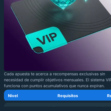
Cada apuesta te acerca a recompensas exclusivas sin
necesidad de cumplir objetivos mensuales. El sistema VI
funciona con puntos acumulativos que nunca expiran.
Nivel
Requisitos
R
C