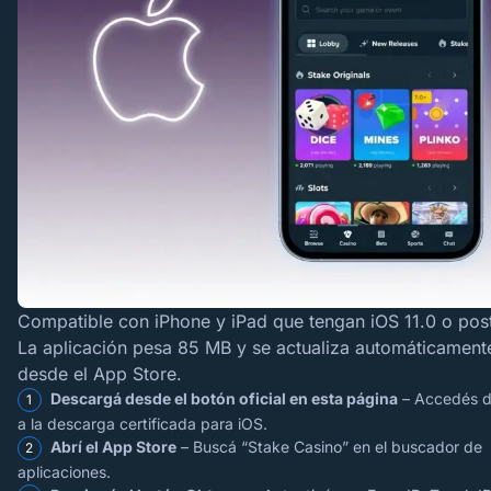
Compatible con iPhone y iPad que tengan iOS 11.0 o post
La aplicación pesa 85 MB y se actualiza automáticament
desde el App Store.
Descargá desde el botón oficial en esta página
– Accedés d
a la descarga certificada para iOS.
Abrí el App Store
– Buscá “Stake Casino” en el buscador de
aplicaciones.