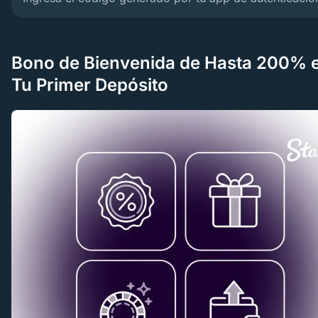
Bono de Bienvenida de Hasta 200% 
Tu Primer Depósito