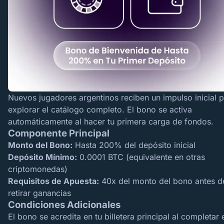
Nuevos jugadores argentinos reciben un impulso inicial 
explorar el catálogo completo. El bono se activa
automáticamente al hacer tu primera carga de fondos.
Componente Principal
Monto del Bono:
Hasta 200% del depósito inicial
Depósito Mínimo:
0.0001 BTC (equivalente en otras
criptomonedas)
Requisitos de Apuesta:
40x del monto del bono antes d
retirar ganancias
Condiciones Adicionales
El bono se acredita en tu billetera principal al completar 