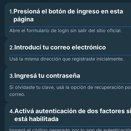
Presioná el botón de ingreso en esta
1.
página
Abre el formulario de login sin salir del sitio oficial.
Introducí tu correo electrónico
2.
Usá la misma dirección que registraste inicialmente.
Ingresá tu contraseña
3.
Si olvidaste tu clave, usá la opción de recuperación po
correo.
Activá autenticación de dos factores s
4.
está habilitada
Ingresá el código generado por tu app de autenticació